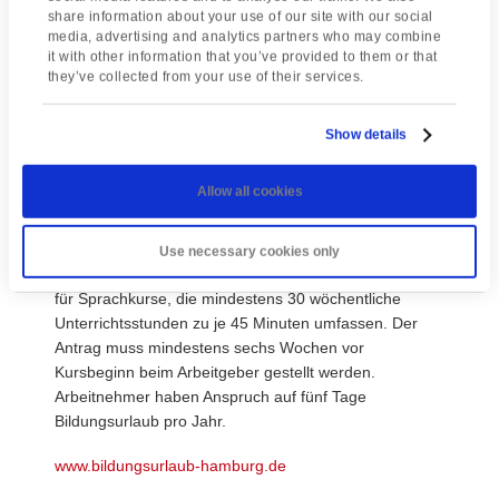
share information about your use of our site with our social
Antrag muss mindestens sechs Wochen vor
media, advertising and analytics partners who may combine
Kursbeginn beim Arbeitgeber gestellt werden.
it with other information that you’ve provided to them or that
Arbeitnehmer haben alle zwei Jahre Anspruch auf
they’ve collected from your use of their services.
zehn Tage Bildungsurlaub.
Show details
www.mwwfk.rlp.de
Allow all cookies
Hamburg
Use necessary cookies only
Hier haben Arbeitnehmer Anspruch auf Bildungsurlaub
für Sprachkurse, die mindestens 30 wöchentliche
Unterrichtsstunden zu je 45 Minuten umfassen. Der
Antrag muss mindestens sechs Wochen vor
Kursbeginn beim Arbeitgeber gestellt werden.
Arbeitnehmer haben Anspruch auf fünf Tage
Bildungsurlaub pro Jahr.
www.bildungsurlaub-hamburg.de