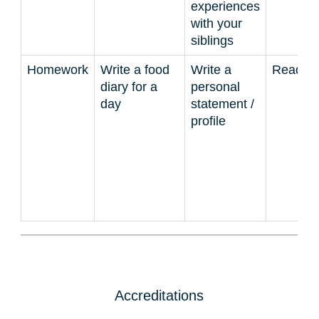
experiences
with your
siblings
Homework
Write a food
Write a
Reading
diary for a
personal
day
statement /
profile
Accreditations