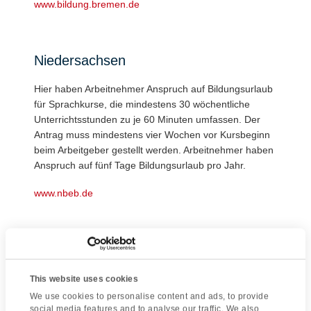
www.bildung.bremen.de
Niedersachsen
Hier haben Arbeitnehmer Anspruch auf Bildungsurlaub
für Sprachkurse, die mindestens 30 wöchentliche
Unterrichtsstunden zu je 60 Minuten umfassen. Der
Antrag muss mindestens vier Wochen vor Kursbeginn
beim Arbeitgeber gestellt werden. Arbeitnehmer haben
Anspruch auf fünf Tage Bildungsurlaub pro Jahr.
www.nbeb.de
Rheinland-Pfalz
Hier haben Arbeitnehmer Anspruch auf Bildungsurlaub
This website uses cookies
für Sprachkurse, die mindestens 30 wöchentliche
We use cookies to personalise content and ads, to provide
Unterrichtsstunden zu je 45 Minuten umfassen. Der
social media features and to analyse our traffic. We also