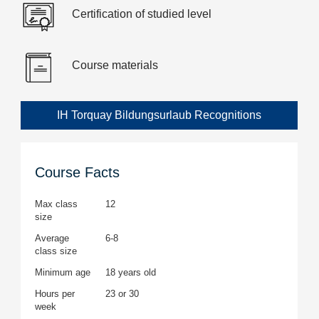
Certification of studied level
Course materials
IH Torquay Bildungsurlaub Recognitions
Course Facts
Max class
12
size
Average
6-8
class size
Minimum age
18 years old
Hours per
23 or 30
week