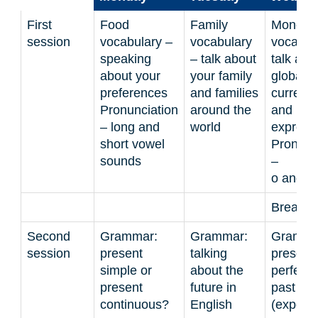
First
Food
Family
Money
session
vocabulary –
vocabulary
vocabul
speaking
– talk about
talk abo
about your
your family
global
preferences
and families
currenc
Pronunciation
around the
and use
– long and
world
express
short vowel
Pronunc
sounds
–
o and or
Break
Second
Grammar:
Grammar:
Gramma
session
present
talking
present
simple or
about the
perfect 
present
future in
past si
continuous?
English
(experi