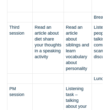
Break
Third
Read an
Read an
Listen t
session
article about
article
people
diet share
about
talking 
your thoughts
siblings and
commo
in a speaking
learn
scams 
activity
vocabulary
discuss
about
personality
Lunch
PM
Listening
session
task –
talking
about your